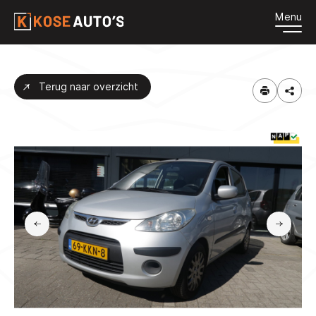
Menu
HOME
Terug naar overzicht
AANBOD
DIENSTEN
OVER ONS
CONTACT
VACATURES