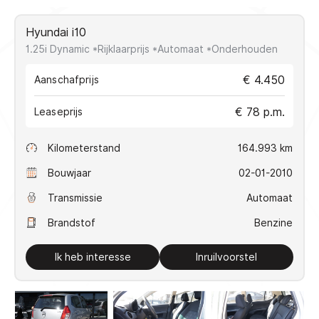
VERKOCHT
Hyundai i10
1.25i Dynamic *Rijklaarprijs *Automaat *Onderhouden
Direct contact
€ 4.450
Aanschafprijs
€ 78 p.m.
Contact
Leaseprijs
+31(0)10 2239608
Kilometerstand
164.993 km
info@koseautos.nl
Openingstijden
Bouwjaar
02-01-2010
Ma - Vr:
9.00 - 18.00
Transmissie
Automaat
Za:
10.00 - 16.00
Brandstof
Benzine
Zondag:
Gesloten
Adres
Ik heb interesse
Inruilvoorstel
Mercuriusstraat 48
3133 EN Vlaardingen