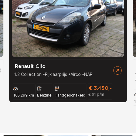
Renault Clio
1.2 Collection *Rijklaarprijs *Airco *NAP
€ 3.450,-
€ 61 p/m
165.299 km
Benzine
Handgeschakeld