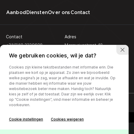
Aanbod
Diensten
Over ons
Contact
Contact
Adres
+31(0)10 2239608
Mercuriusstraat 48
3133 EN Vlaardingen
info@koseautos.nl
We gebruiken cookies, wil je dat?
Openingstijden
Cookies zijn kleine tekstbestanden met informatie erin. Die
Ma - Vr:
9.00 - 18.00
plaatsen we kort op je apparaat. Zo zien we bijvoorbeeld
Za:
10.00 - 16.00
welke pagina’s je zag, waar je afhaakte en wat je invulde. Op
Zondag:
Gesloten
die manier hebben wij informatie waar we jouw
websitebezoek beter mee maken. Handig toch? Natuurlijk
kies je zelf of je dat toestaat. Daar zijn we eerlijk over. Klik
op “Cookie instellingen”, vind meer informatie en beheer je
Privacy policy
voorkeuren.
Cookie instellingen
Cookies weigeren
Online lease offerte?
Contact