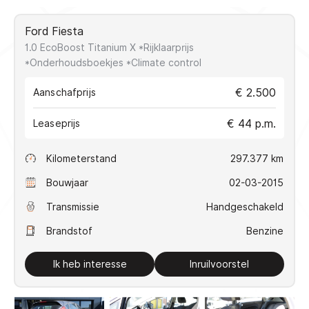
VERKOCHT
Ford Fiesta
1.0 EcoBoost Titanium X *Rijklaarprijs
Direct contact
*Onderhoudsboekjes *Climate control
€ 2.500
Aanschafprijs
Contact
€ 44 p.m.
Leaseprijs
+31(0)10 2239608
info@koseautos.nl
Kilometerstand
297.377 km
Openingstijden
Bouwjaar
02-03-2015
Ma - Vr:
9.00 - 18.00
Za:
10.00 - 16.00
Transmissie
Handgeschakeld
Zondag:
Gesloten
Brandstof
Benzine
Adres
Mercuriusstraat 48
Ik heb interesse
Inruilvoorstel
3133 EN Vlaardingen