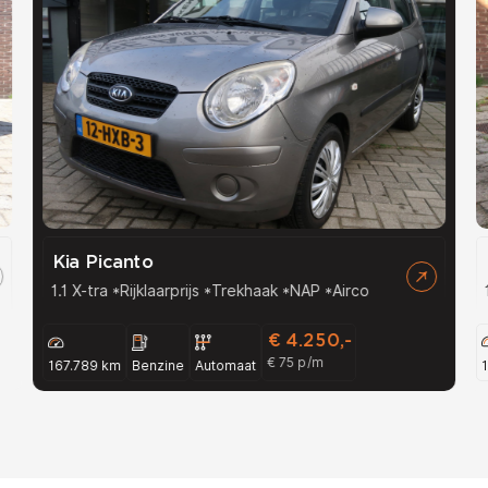
Kia Picanto
1.1 X-tra *Rijklaarprijs *Trekhaak *NAP *Airco
€ 4.250,-
€ 75 p/m
167.789 km
Benzine
Automaat