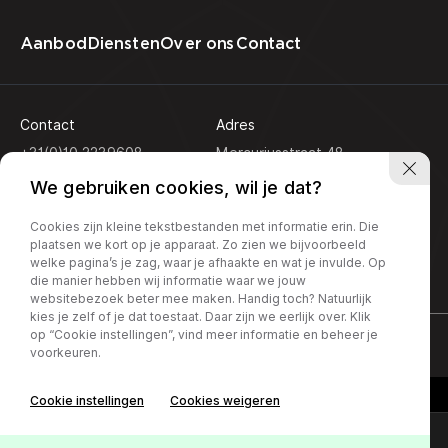
Aanbod
Diensten
Over ons
Contact
Contact
Adres
+31(0)10 2239608
Mercuriusstraat 48
3133 EN Vlaardingen
info@koseautos.nl
We gebruiken cookies, wil je dat?
Openingstijden
Cookies zijn kleine tekstbestanden met informatie erin. Die
Ma - Vr:
9.00 - 18.00
plaatsen we kort op je apparaat. Zo zien we bijvoorbeeld
Za:
10.00 - 16.00
welke pagina’s je zag, waar je afhaakte en wat je invulde. Op
Zondag:
Gesloten
die manier hebben wij informatie waar we jouw
websitebezoek beter mee maken. Handig toch? Natuurlijk
kies je zelf of je dat toestaat. Daar zijn we eerlijk over. Klik
op “Cookie instellingen”, vind meer informatie en beheer je
Privacy policy
voorkeuren.
Cookie instellingen
Cookies weigeren
Online lease offerte?
Contact