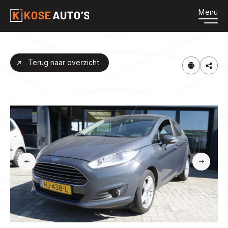
Menu
HOME
Terug naar overzicht
AANBOD
DIENSTEN
OVER ONS
CONTACT
VACATURES