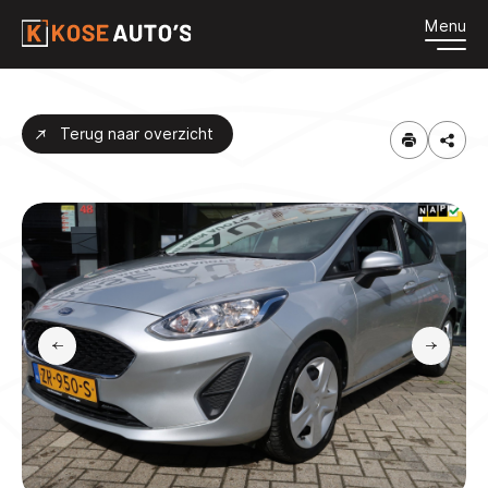
Menu
HOME
Terug naar overzicht
AANBOD
DIENSTEN
OVER ONS
CONTACT
VACATURES