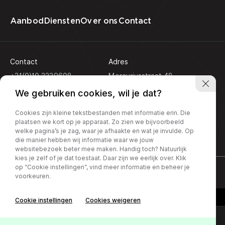
Aanbod
Diensten
Over ons
Contact
Contact
Adres
+31(0)10 2239608
Mercuriusstraat 48
3133 EN Vlaardingen
info@koseautos.nl
We gebruiken cookies, wil je dat?
Openingstijden
Cookies zijn kleine tekstbestanden met informatie erin. Die
Ma - Vr:
9.00 - 18.00
plaatsen we kort op je apparaat. Zo zien we bijvoorbeeld
Za:
10.00 - 16.00
welke pagina’s je zag, waar je afhaakte en wat je invulde. Op
Zondag:
Gesloten
die manier hebben wij informatie waar we jouw
websitebezoek beter mee maken. Handig toch? Natuurlijk
kies je zelf of je dat toestaat. Daar zijn we eerlijk over. Klik
op “Cookie instellingen”, vind meer informatie en beheer je
Privacy policy
voorkeuren.
Cookie instellingen
Cookies weigeren
Online lease offerte?
Contact