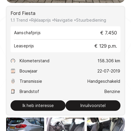
VERKOCHT
Ford Fiesta
1.1 Trend *Rijklaaprijs *Navigatie *Stuurbediening
Direct contact
€ 7.450
Aanschafprijs
€ 129 p.m.
Contact
Leaseprijs
+31(0)10 2239608
Kilometerstand
158.306 km
info@koseautos.nl
Openingstijden
Bouwjaar
22-07-2019
Ma - Vr:
9.00 - 18.00
Transmissie
Handgeschakeld
Za:
10.00 - 16.00
Brandstof
Benzine
Zondag:
Gesloten
Adres
Ik heb interesse
Inruilvoorstel
Mercuriusstraat 48
3133 EN Vlaardingen