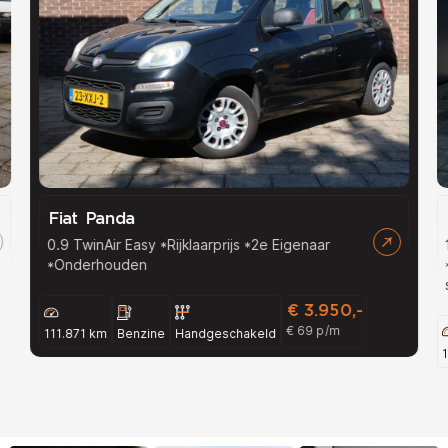
Fiat Panda
0.9 TwinAir Easy *Rijklaarprijs *2e Eigenaar
*Onderhouden
€ 3.950,-
€ 69 p/m
111.871 km
Benzine
Handgeschakeld