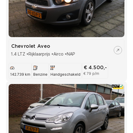
Chevrolet Aveo
1.4 LTZ *Rijklaarprijs *Airco *NAP
€ 4.500,-
€ 79 p/m
142.739 km
Benzine
Handgeschakeld