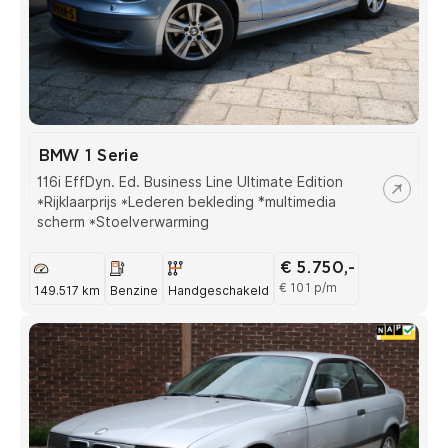
BMW 1 Serie
116i EffDyn. Ed. Business Line Ultimate Edition
*Rijklaarprijs *Lederen bekleding *multimedia
scherm *Stoelverwarming
€ 5.750,-
€ 101 p/m
149.517 km
Benzine
Handgeschakeld