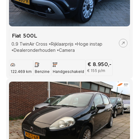
Fiat 500L
0.9 TwinAir Cross *Rijklaarprijs *Hoge instap
*Dealeronderhouden *Camera
€ 8.950,-
€ 155 p/m
122.469 km
Benzine
Handgeschakeld