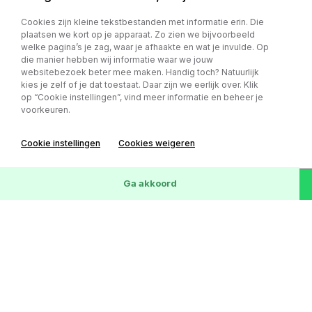
Cookies zijn kleine tekstbestanden met informatie erin. Die
Fiat Panda
plaatsen we kort op je apparaat. Zo zien we bijvoorbeeld
welke pagina’s je zag, waar je afhaakte en wat je invulde. Op
0.9 TwinAir Easy *Rijklaarprijs *2e Eigenaar
die manier hebben wij informatie waar we jouw
*Onderhouden
websitebezoek beter mee maken. Handig toch? Natuurlijk
kies je zelf of je dat toestaat. Daar zijn we eerlijk over. Klik
€ 3.950,-
op “Cookie instellingen”, vind meer informatie en beheer je
€ 69 p/m
voorkeuren.
111.871 km
Benzine
Handgeschakeld
Cookie instellingen
Cookies weigeren
Wis
57
Voertuigen
Ga akkoord