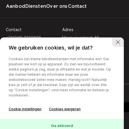
Aanbod
Diensten
Over ons
Contact
Contact
Adres
+31(0)10 2239608
Mercuriusstraat 48
3133 EN Vlaardingen
info@koseautos.nl
We gebruiken cookies, wil je dat?
Openingstijden
Cookies zijn kleine tekstbestanden met informatie erin. Die
Ma - Vr:
9.00 - 18.00
plaatsen we kort op je apparaat. Zo zien we bijvoorbeeld
Za:
10.00 - 16.00
welke pagina’s je zag, waar je afhaakte en wat je invulde. Op
Zondag:
Gesloten
die manier hebben wij informatie waar we jouw
websitebezoek beter mee maken. Handig toch? Natuurlijk
kies je zelf of je dat toestaat. Daar zijn we eerlijk over. Klik
op “Cookie instellingen”, vind meer informatie en beheer je
Privacy policy
voorkeuren.
Cookie instellingen
Cookies weigeren
Online lease offerte?
Contact
Interesse in deze Škoda
Ga akkoord