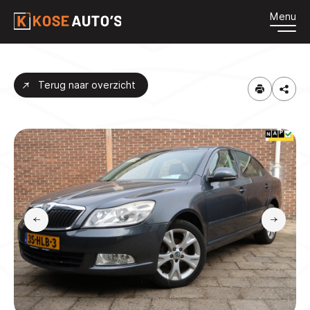
Menu
HOME
Terug naar overzicht
AANBOD
DIENSTEN
OVER ONS
CONTACT
VACATURES