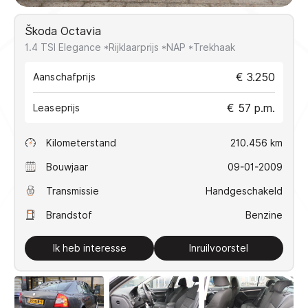
VERKOCHT
Škoda Octavia
1.4 TSI Elegance *Rijklaarprijs *NAP *Trekhaak
Direct contact
€ 3.250
Aanschafprijs
€ 57 p.m.
Contact
Leaseprijs
+31(0)10 2239608
Kilometerstand
210.456 km
info@koseautos.nl
Openingstijden
Bouwjaar
09-01-2009
Ma - Vr:
9.00 - 18.00
Transmissie
Handgeschakeld
Za:
10.00 - 16.00
Brandstof
Benzine
Zondag:
Gesloten
Adres
Ik heb interesse
Inruilvoorstel
Mercuriusstraat 48
3133 EN Vlaardingen