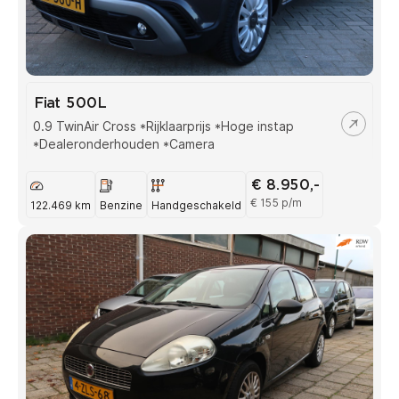
Fiat 500L
0.9 TwinAir Cross *Rijklaarprijs *Hoge instap
*Dealeronderhouden *Camera
€ 8.950,-
€ 155 p/m
122.469 km
Benzine
Handgeschakeld