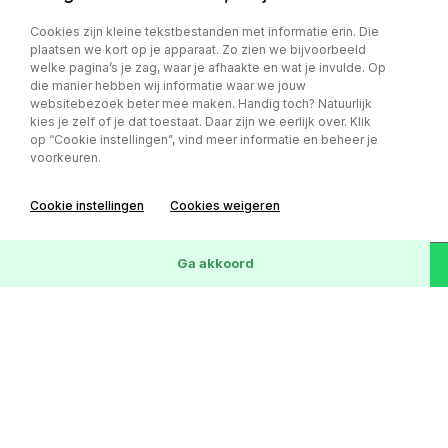
Cookies zijn kleine tekstbestanden met informatie erin. Die
Ford
plaatsen we kort op je apparaat. Zo zien we bijvoorbeeld
welke pagina’s je zag, waar je afhaakte en wat je invulde. Op
Transit Kombi 300S 2.2 TDCI CAMPER Westfalia
die manier hebben wij informatie waar we jouw
Nugget *Rijklaarprijs *4persoons
websitebezoek beter mee maken. Handig toch? Natuurlijk
kies je zelf of je dat toestaat. Daar zijn we eerlijk over. Klik
€ 14.950,-
op “Cookie instellingen”, vind meer informatie en beheer je
€ 257 p/m
voorkeuren.
238.475 km
Diesel
Handgeschakeld
Cookie instellingen
Cookies weigeren
Wis
57
Voertuigen
Ga akkoord