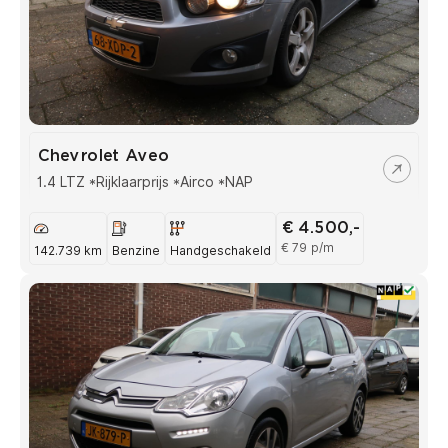
Chevrolet Aveo
1.4 LTZ *Rijklaarprijs *Airco *NAP
€ 4.500,-
€ 79 p/m
142.739 km
Benzine
Handgeschakeld