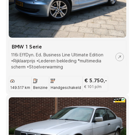
BMW 1 Serie
116i EffDyn. Ed. Business Line Ultimate Edition
*Rijklaarprijs *Lederen bekleding *multimedia
scherm *Stoelverwarming
€ 5.750,-
€ 101 p/m
149.517 km
Benzine
Handgeschakeld