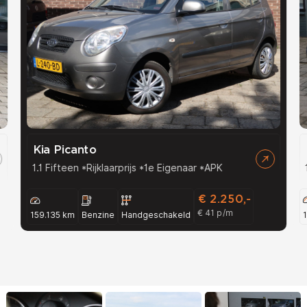
Kia Picanto
1.1 Fifteen *Rijklaarprijs *1e Eigenaar *APK
€ 2.250,-
€ 41 p/m
159.135 km
Benzine
Handgeschakeld