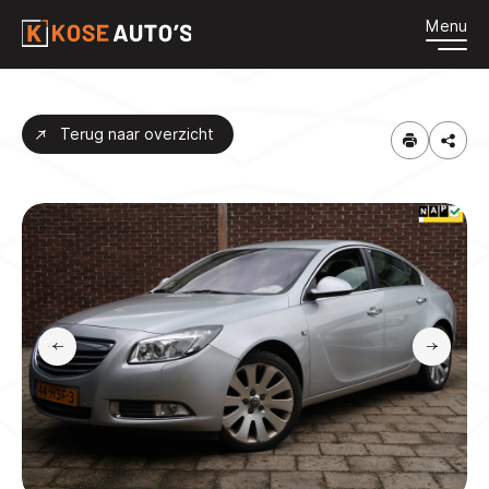
Menu
HOME
Terug naar overzicht
AANBOD
DIENSTEN
OVER ONS
CONTACT
VACATURES