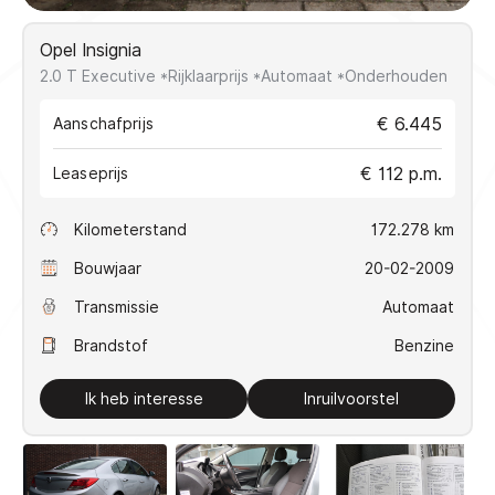
VERKOCHT
Opel Insignia
2.0 T Executive *Rijklaarprijs *Automaat *Onderhouden
Direct contact
€ 6.445
Aanschafprijs
€ 112 p.m.
Contact
Leaseprijs
+31(0)10 2239608
Kilometerstand
172.278 km
info@koseautos.nl
Openingstijden
Bouwjaar
20-02-2009
Ma - Vr:
9.00 - 18.00
Transmissie
Automaat
Za:
10.00 - 16.00
Brandstof
Benzine
Zondag:
Gesloten
Adres
Ik heb interesse
Inruilvoorstel
Mercuriusstraat 48
3133 EN Vlaardingen