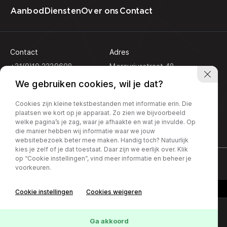
Aanbod
Diensten
Over ons
Contact
Contact
Adres
+31(0)10 2239608
Mercuriusstraat 48
3133 EN Vlaardingen
info@koseautos.nl
We gebruiken cookies, wil je dat?
Openingstijden
Cookies zijn kleine tekstbestanden met informatie erin. Die
Ma - Vr:
9.00 - 18.00
plaatsen we kort op je apparaat. Zo zien we bijvoorbeeld
Za:
10.00 - 16.00
welke pagina’s je zag, waar je afhaakte en wat je invulde. Op
Zondag:
Gesloten
die manier hebben wij informatie waar we jouw
websitebezoek beter mee maken. Handig toch? Natuurlijk
kies je zelf of je dat toestaat. Daar zijn we eerlijk over. Klik
op “Cookie instellingen”, vind meer informatie en beheer je
Privacy policy
voorkeuren.
Cookie instellingen
Cookies weigeren
Online lease offerte?
Contact
Interesse in deze Opel
Ga akkoord