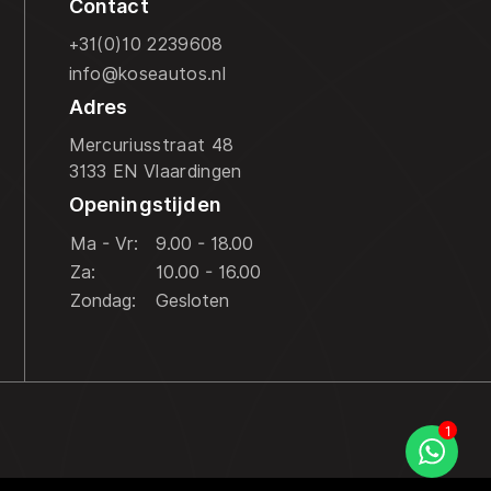
Contact
+31(0)10 2239608
info@koseautos.nl
Adres
Mercuriusstraat 48
3133 EN Vlaardingen
Openingstijden
Ma - Vr:
9.00 - 18.00
Za:
10.00 - 16.00
Zondag:
Gesloten
Kan ik je misschien helpen?
1