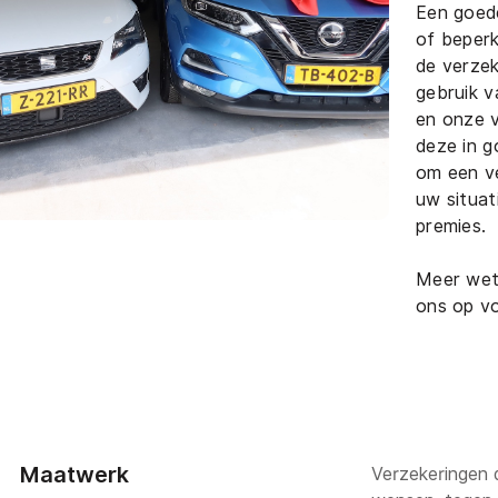
Een goede
of beper
de verzek
gebruik v
en onze 
deze in g
om een ve
uw situat
premies.
Contact
Adres
Meer wet
+31(0)10 2239608
Mercuriusst
ons op vo
3133 EN Vla
info@koseautos.nl
Maatwerk
Verzekeringen d