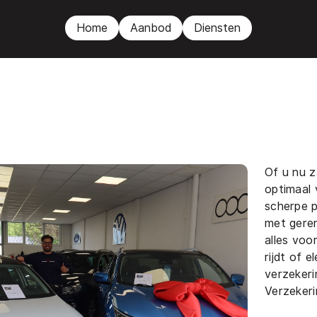
Home
Aanbod
Diensten
Of u nu za
optimaal
scherpe 
met gere
alles voo
rijdt of e
verzekeri
Verzeker