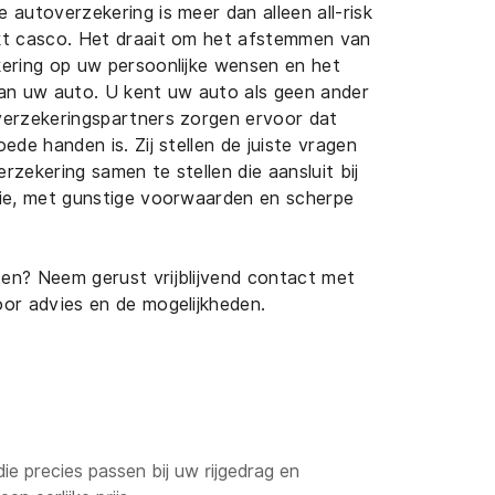
 autoverzekering is meer dan alleen all-risk
kt casco. Het draait om het afstemmen van
ering op uw persoonlijke wensen en het
an uw auto. U kent uw auto als geen ander
verzekeringspartners zorgen ervoor dat
oede handen is. Zij stellen de juiste vragen
rzekering samen te stellen die aansluit bij
ie, met gunstige voorwaarden en scherpe
Openingstijden
en? Neem gerust vrijblijvend contact met
raat 48
Ma - Vr:
9.00 - 18.00
or advies en de mogelijkheden.
ardingen
Za:
10.00 - 16.00
Zondag:
Gesloten
ie precies passen bij uw rijgedrag en