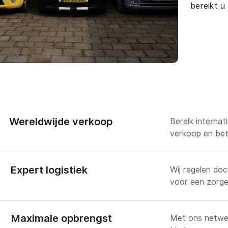
bereikt u
Contact
Adres
Wereldwijde verkoop
Bereik internat
+31(0)10 2239608
Mercuriusst
verkoop en bete
3133 EN Vla
info@koseautos.nl
Expert logistiek
Wij regelen do
voor een zorge
Maximale opbrengst
Met ons netwer