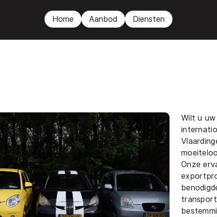
Home
Aanbod
Diensten
Wilt u uw
internati
Vlaardin
moeiteloo
Onze erva
exportpro
benodigde
transpor
bestemmin