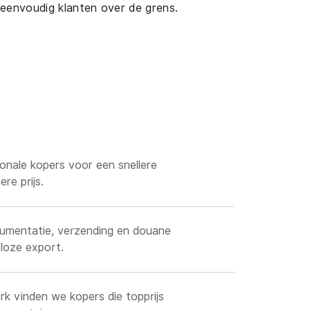
 eenvoudig klanten over de grens.
Openingstijden
ionale kopers voor een snellere
raat 48
Ma - Vr:
9.00 - 18.00
re prijs.
ardingen
Za:
10.00 - 16.00
Zondag:
Gesloten
cumentatie, verzending en douane
loze export.
k vinden we kopers die topprijs