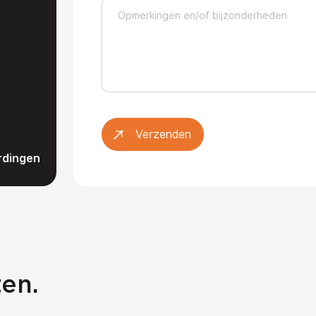
Verzenden
rdingen
en.