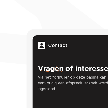
Contact
Vragen
of interess
Via het formulier op deze pagina kan
eenvoudig een afspraakverzoek wor
ingediend.