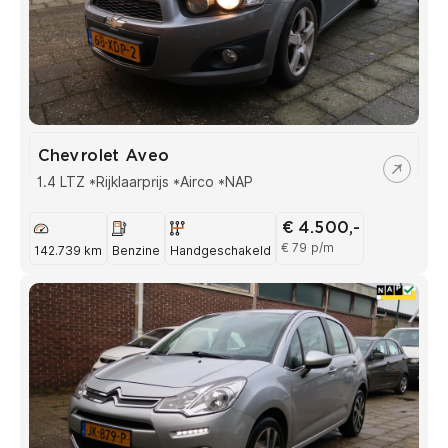
Chevrolet Aveo
1.4 LTZ *Rijklaarprijs *Airco *NAP
€ 4.500,-
€ 79 p/m
142.739 km
Benzine
Handgeschakeld