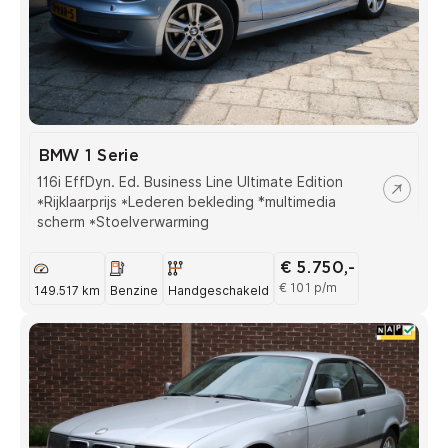
BMW 1 Serie
116i EffDyn. Ed. Business Line Ultimate Edition
*Rijklaarprijs *Lederen bekleding *multimedia
scherm *Stoelverwarming
€ 5.750,-
€ 101 p/m
149.517 km
Benzine
Handgeschakeld