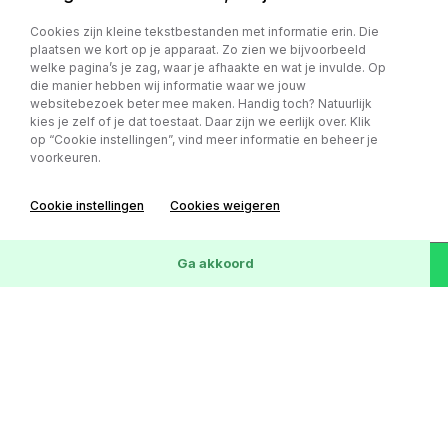
Cookies zijn kleine tekstbestanden met informatie erin. Die
Fiat Panda
plaatsen we kort op je apparaat. Zo zien we bijvoorbeeld
welke pagina’s je zag, waar je afhaakte en wat je invulde. Op
0.9 TwinAir Easy *Rijklaarprijs *2e Eigenaar
die manier hebben wij informatie waar we jouw
*Onderhouden
websitebezoek beter mee maken. Handig toch? Natuurlijk
kies je zelf of je dat toestaat. Daar zijn we eerlijk over. Klik
€ 3.950,-
op “Cookie instellingen”, vind meer informatie en beheer je
€ 69 p/m
voorkeuren.
111.871 km
Benzine
Handgeschakeld
Cookie instellingen
Cookies weigeren
Wis
57
Voertuigen
Ga akkoord