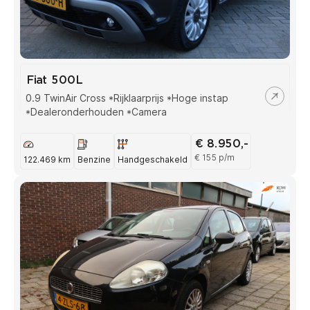
Fiat 500L
0.9 TwinAir Cross *Rijklaarprijs *Hoge instap
*Dealeronderhouden *Camera
€ 8.950,-
€ 155 p/m
122.469 km
Benzine
Handgeschakeld